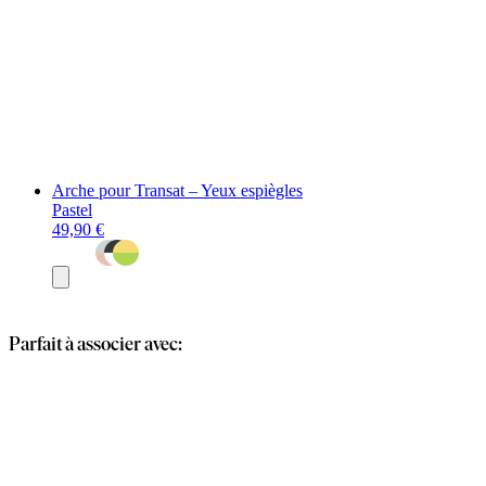
Arche pour Transat – Yeux espiègles
Pastel
49,90 €
Ajouter
au
panier
Parfait à associer avec: