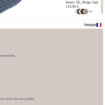
Jersey 3D, Beige clair
119,90 €
+
10
Français
e commande.
ns ravis de vous aider.