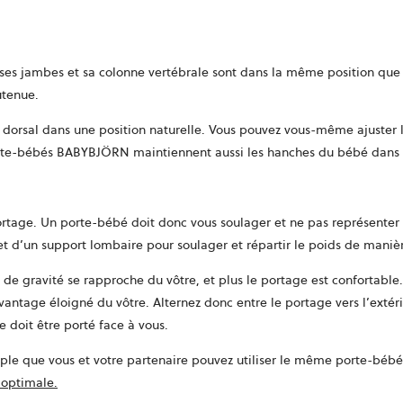
es jambes et sa colonne vertébrale sont dans la même position que qua
utenue.
 dorsal dans une position naturelle. Vous pouvez vous-même ajuster la
orte-bébés BABYBJÖRN maintiennent aussi les hanches du bébé dans l
age. Un porte-bébé doit donc vous soulager et ne pas représenter u
et d’un support lombaire pour soulager et répartir le poids de maniè
 de gravité se rapproche du vôtre, et plus le portage est confortable.
vantage éloigné du vôtre. Alternez donc entre le portage vers l’extéri
 doit être porté face à vous.
xemple que vous et votre partenaire pouvez utiliser le même porte-béb
ouvre
 optimale.