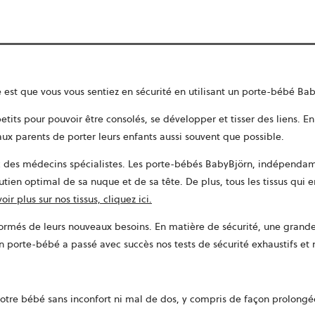
é est que vous vous sentiez en sécurité en utilisant un porte-bébé Ba
etits pour pouvoir être consolés, se développer et tisser des liens. 
 aux parents de porter leurs enfants aussi souvent que possible.
c des médecins spécialistes. Les porte-bébés BabyBjörn, indépendam
ien optimal de sa nuque et de sa tête. De plus, tous les tissus qui e
ir plus sur nos tissus, cliquez ici.
rmés de leurs nouveaux besoins. En matière de sécurité, une grande pa
un porte-bébé a passé avec succès nos tests de sécurité exhaustifs et 
tre bébé sans inconfort ni mal de dos, y compris de façon prolongée