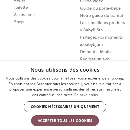
Repas
Guide vidéo
Toilette
Guide du porte-bébé
Accessoires
Notre guide du transat
Shop
Les « meilleurs produits
» BabyBjörn
Partagez vos moments
@babybjorn
De petits détails
Rédigez un avis
Nous utilisons des cookies
Paramètres des cookies
Nous utilisons des cookies pour améliorer votre expérience shopping.
Plan du site
En choisissant « Accepter tous les cookies », vous nous autorisez à
proposer une expérience personnalisée, des offres sur mesure et
Politique de confidentialité
des contenus inspirants.
En savoir plus
Conditions d’utilisation
Exercer votre droit de rétractation
COOKIES NÉCESSAIRES UNIQUEMENT
Copyright © 2009-2024 BabyBjörn AB. Tous droits réservés.
ACCEPTER TOUS LES COOKIES