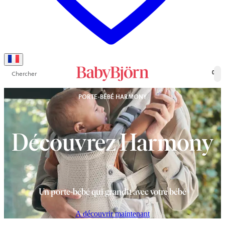
Chercher
0
PORTE-BÉBÉ HARMONY
Découvrez Harmony
Un porte-bébé qui grandit avec votre bébé
A découvrir maintenant