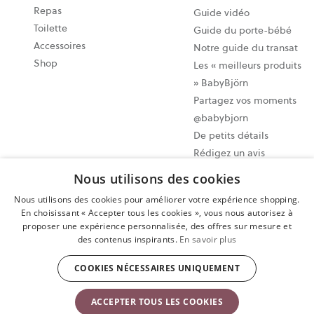
Repas
Guide vidéo
Toilette
Guide du porte-bébé
Accessoires
Notre guide du transat
Shop
Les « meilleurs produits
» BabyBjörn
Partagez vos moments
@babybjorn
De petits détails
Rédigez un avis
Nous utilisons des cookies
Paramètres des cookies
Nous utilisons des cookies pour améliorer votre expérience shopping.
Plan du site
En choisissant « Accepter tous les cookies », vous nous autorisez à
proposer une expérience personnalisée, des offres sur mesure et
Politique de confidentialité
des contenus inspirants.
En savoir plus
Conditions d’utilisation
Exercer votre droit de rétractation
COOKIES NÉCESSAIRES UNIQUEMENT
Copyright © 2009-2024 BabyBjörn AB. Tous droits réservés.
ACCEPTER TOUS LES COOKIES