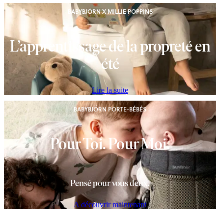
BABYBJÖRN X MILLIE POPPINS
L’apprentissage de la propreté en
été
Lire la suite
BABYBJÖRN PORTE-BÉBÉS
Pour Toi. Pour Moi.
Pensé pour vous deux.
A découvrir maintenant