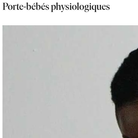
onglet
Porte-bébés physiologiques