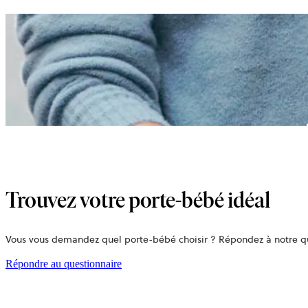
Trouvez votre porte-bébé idéal
Vous vous demandez quel porte-bébé choisir ? Répondez à notre que
ouvre
Répondre au questionnaire
dans
un
nouvel