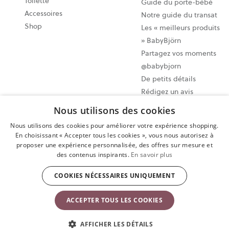
Toilette
Guide du porte-bébé
Accessoires
Notre guide du transat
Shop
Les « meilleurs produits
» BabyBjörn
Partagez vos moments
@babybjorn
De petits détails
Rédigez un avis
Nous utilisons des cookies
Paramètres des cookies
Nous utilisons des cookies pour améliorer votre expérience shopping.
Plan du site
En choisissant « Accepter tous les cookies », vous nous autorisez à
proposer une expérience personnalisée, des offres sur mesure et
Politique de confidentialité
des contenus inspirants.
En savoir plus
Conditions d’utilisation
Exercer votre droit de rétractation
COOKIES NÉCESSAIRES UNIQUEMENT
Copyright © 2009-2024 BabyBjörn AB. Tous droits réservés.
ACCEPTER TOUS LES COOKIES
AFFICHER LES DÉTAILS