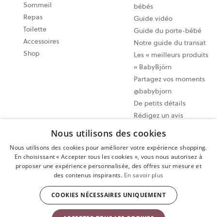
Sommeil
bébés
Repas
Guide vidéo
Toilette
Guide du porte-bébé
Accessoires
Notre guide du transat
Shop
Les « meilleurs produits
» BabyBjörn
Partagez vos moments
@babybjorn
De petits détails
Rédigez un avis
Nous utilisons des cookies
Paramètres des cookies
Nous utilisons des cookies pour améliorer votre expérience shopping.
Plan du site
En choisissant « Accepter tous les cookies », vous nous autorisez à
proposer une expérience personnalisée, des offres sur mesure et
Politique de confidentialité
des contenus inspirants.
En savoir plus
Conditions d’utilisation
Exercer votre droit de rétractation
COOKIES NÉCESSAIRES UNIQUEMENT
Copyright © 2009-2024 BabyBjörn AB. Tous droits réservés.