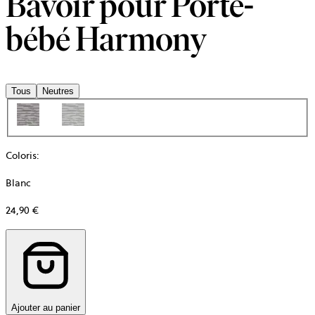
Bavoir pour Porte-
bébé Harmony
Tous
Neutres
Coloris
:
Blanc
24,90 €
Ajouter au panier