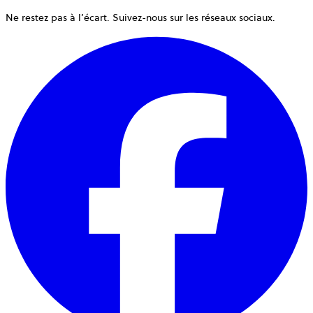
Ne restez pas à l’écart. Suivez-nous sur les réseaux sociaux.
o
d
u
n
o