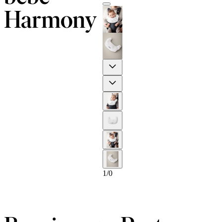
Harmony
Previous
Next
1
/
0