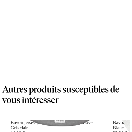
Autres produits susceptibles de
vous intéresser
Bavoir jersey pour porte-bébé Mini et Move
Bavoir pou
Gris clair
Blanc