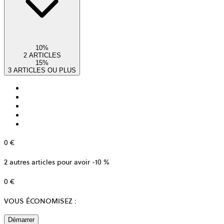
Hide
10
%
bundle
2 ARTICLES
items
15
%
3 ARTICLES OU PLUS
0 €
2 autres articles pour avoir -10 %
Prix
0 €
d’origine
avant
VOUS ÉCONOMISEZ :
remise
Démarrer