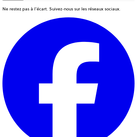
Ne restez pas à l’écart. Suivez-nous sur les réseaux sociaux.
o
d
u
n
o