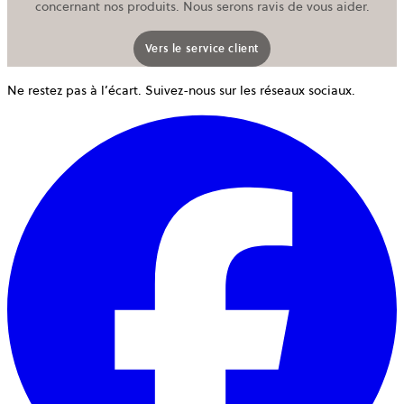
concernant nos produits. Nous serons ravis de vous aider.
Vers le service client
Ne restez pas à l’écart. Suivez-nous sur les réseaux sociaux.
o
d
u
n
o