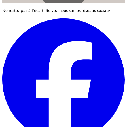
Ne restez pas à l’écart. Suivez-nous sur les réseaux sociaux.
o
d
u
n
o