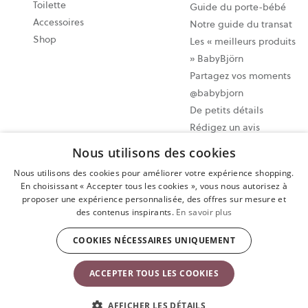
Toilette
Guide du porte-bébé
Accessoires
Notre guide du transat
Shop
Les « meilleurs produits
» BabyBjörn
Partagez vos moments
@babybjorn
De petits détails
Rédigez un avis
Nous utilisons des cookies
Paramètres des cookies
Nous utilisons des cookies pour améliorer votre expérience shopping.
Plan du site
En choisissant « Accepter tous les cookies », vous nous autorisez à
proposer une expérience personnalisée, des offres sur mesure et
Politique de confidentialité
des contenus inspirants.
En savoir plus
Conditions d’utilisation
Exercer votre droit de rétractation
COOKIES NÉCESSAIRES UNIQUEMENT
Copyright © 2009-2024 BabyBjörn AB. Tous droits réservés.
ACCEPTER TOUS LES COOKIES
AFFICHER LES DÉTAILS