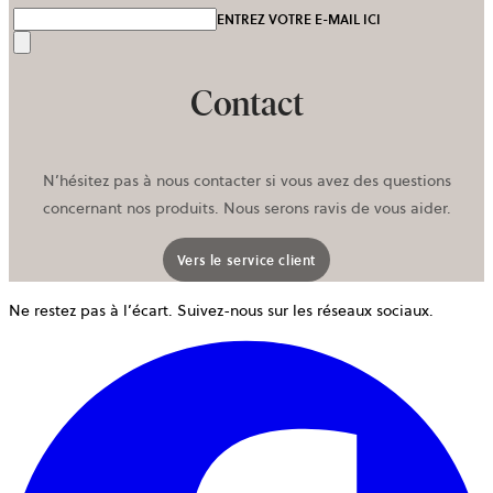
ENTREZ VOTRE E-MAIL ICI
Envoyer
Contact
N’hésitez pas à nous contacter si vous avez des questions
concernant nos produits. Nous serons ravis de vous aider.
Vers le service client
Ne restez pas à l’écart. Suivez-nous sur les réseaux sociaux.
o
d
u
n
o