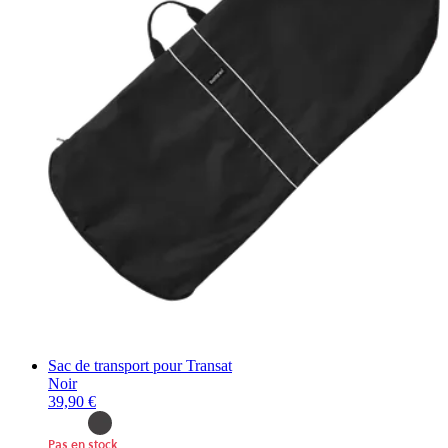
Sac de transport pour Transat
Noir
39,90 €
Pas en stock