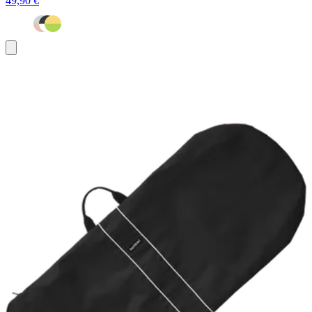
49,90 €
Ajouter
au
panier