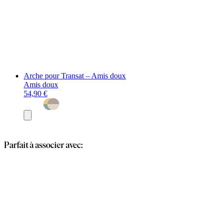
Arche pour Transat – Amis doux
Amis doux
54,90 €
Ajouter
au
panier
Parfait à associer avec: