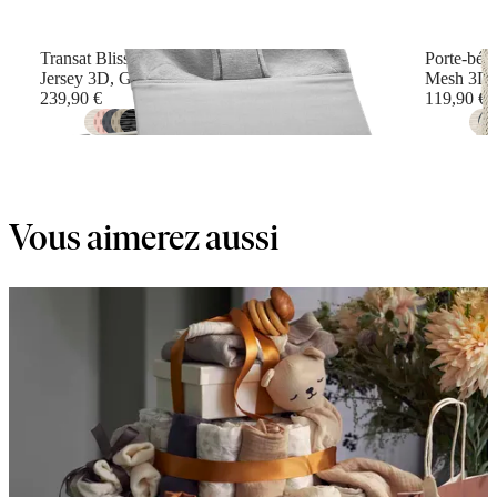
Transat Bliss
Porte-béb
Jersey 3D, Gris clair
Mesh 3D, 
239,90 €
119,90 €
+
16
Vous aimerez aussi