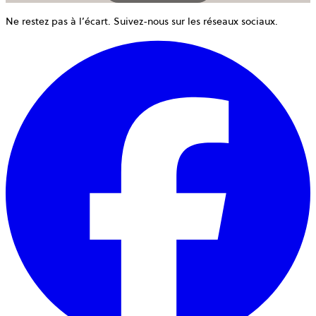
Ne restez pas à l’écart. Suivez-nous sur les réseaux sociaux.
o
d
u
n
o