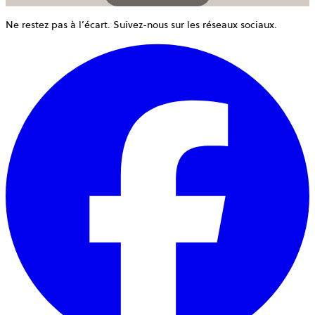
Ne restez pas à l’écart. Suivez-nous sur les réseaux sociaux.
o
d
u
n
o