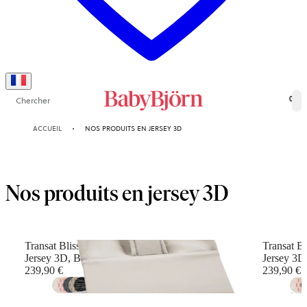
Chercher
0
ACCUEIL
NOS PRODUITS EN JERSEY 3D
Nos produits en jersey 3D
Transat Bliss
Transat Bl
Jersey 3D, Beige clair
Jersey 3D,
239,90 €
239,90 €
+
16