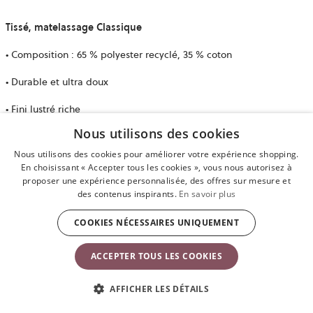
Tissé, matelassage Classique
• Composition : 65 % polyester recyclé, 35 % coton
• Durable et ultra doux
• Fini lustré riche
Nous utilisons des cookies
• Tissu matelassé au design classique
Nous utilisons des cookies pour améliorer votre expérience shopping.
En choisissant « Accepter tous les cookies », vous nous autorisez à
Jersey 3D
proposer une expérience personnalisée, des offres sur mesure et
des contenus inspirants.
En savoir plus
• Composition : 80 % polyester, 16 % coton, 4 % élasthanne
COOKIES NÉCESSAIRES UNIQUEMENT
• Sensation douce et veloutée
ACCEPTER TOUS LES COOKIES
• Extensible, enveloppe délicatement votre bébé
AFFICHER LES DÉTAILS
Mesh/Mesh 3D