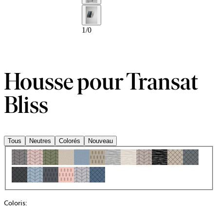
1
/
0
Housse pour Transat
Bliss
Tous
Neutres
Colorés
Nouveau
Coloris
: