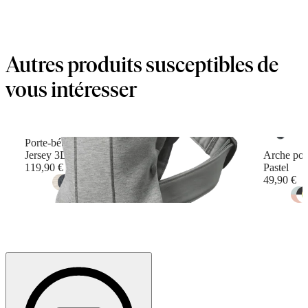
Autres produits susceptibles de
vous intéresser
Porte-bébé Mini
Jersey 3D, Gris clair
Arche pou
119,90 €
Pastel
49,90 €
+
10