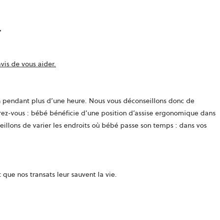
ouvre
vis de vous aider.
dans
un
nouvel
on pendant plus d’une heure. Nous vous déconseillons donc de
onglet
surez-vous : bébé bénéficie d’une position d’assise ergonomique dans
eillons de varier les endroits où bébé passe son temps : dans vos
 que nos transats leur sauvent la vie.