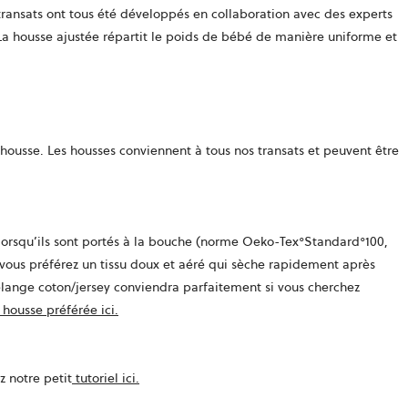
s transats ont tous été développés en collaboration avec des experts
La housse ajustée répartit le poids de bébé de manière uniforme et
a housse. Les housses conviennent à tous nos transats et peuvent être
s lorsqu’ils sont portés à la bouche (norme Oeko-Tex°Standard°100,
i vous préférez un tissu doux et aéré qui sèche rapidement après
mélange coton/jersey conviendra parfaitement si vous cherchez
 housse préférée ici.
z notre petit
tutoriel ici.