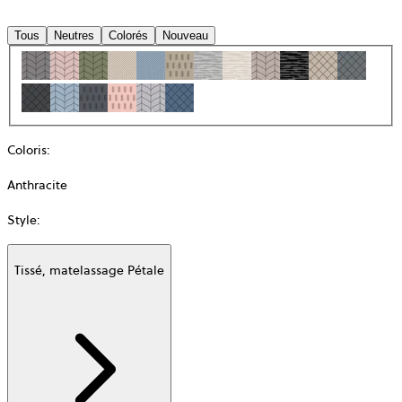
Tous
Neutres
Colorés
Nouveau
Coloris
:
Anthracite
Style
:
Tissé, matelassage Pétale
Additional
information
about
Matière