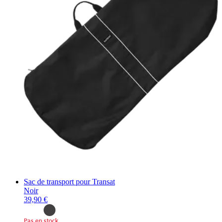
Sac de transport pour Transat
Noir
39,90 €
Pas en stock