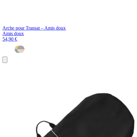
Arche pour Transat – Amis doux
Amis doux
54,90 €
Ajouter
au
panier