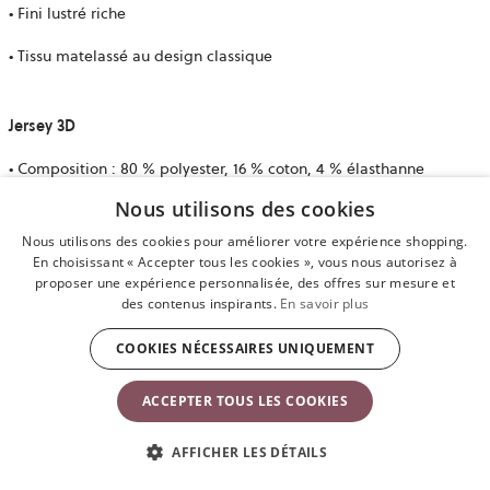
• Fini lustré riche
• Tissu matelassé au design classique
Jersey 3D
• Composition : 80 % polyester, 16 % coton, 4 % élasthanne
Nous utilisons des cookies
• Sensation douce et veloutée
Nous utilisons des cookies pour améliorer votre expérience shopping.
• Extensible, enveloppe délicatement votre bébé
En choisissant « Accepter tous les cookies », vous nous autorisez à
proposer une expérience personnalisée, des offres sur mesure et
des contenus inspirants.
En savoir plus
Mesh/Mesh 3D
COOKIES NÉCESSAIRES UNIQUEMENT
• Composition : 100 % polyester
ACCEPTER TOUS LES COOKIES
• Ultra doux et extensible
• Haute technologie, respirant
AFFICHER LES DÉTAILS