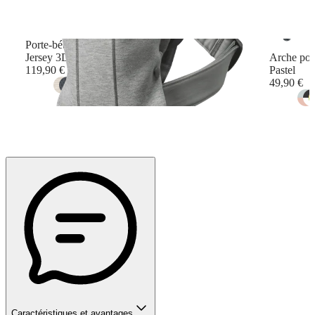
Porte-bébé Mini
Jersey 3D, Gris clair
Arche pou
119,90 €
Pastel
49,90 €
+
10
Caractéristiques et avantages