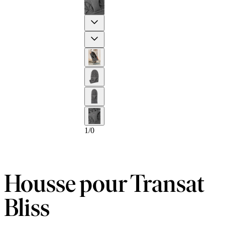
Previous
Next
1
/
0
Housse pour Transat
Bliss