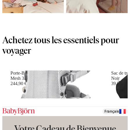
Achetez tous les essentiels pour
voyager
Porte-Bébé Harmony
Sac de tra
Mesh 3D, Argent
Noir
244,90 €
39,90 €
+
6
Français
Votre Cadeau de Bienvenue