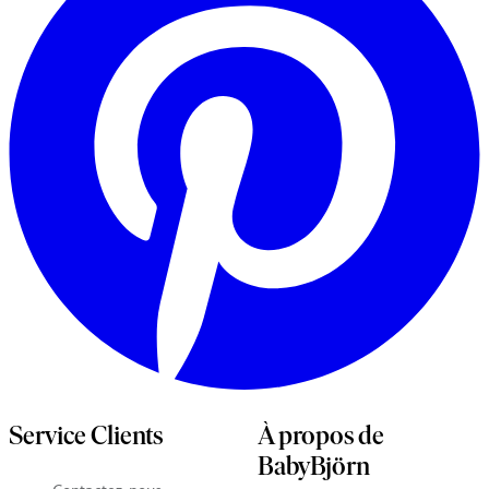
o
Service Clients
À propos de
BabyBjörn