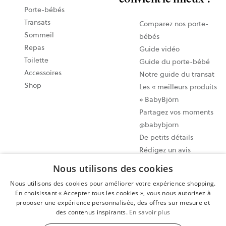
Porte-bébés
Transats
Comparez nos porte-
Sommeil
bébés
Repas
Guide vidéo
Toilette
Guide du porte-bébé
Accessoires
Notre guide du transat
Shop
Les « meilleurs produits
» BabyBjörn
Partagez vos moments
@babybjorn
De petits détails
Rédigez un avis
Nous utilisons des cookies
Paramètres des cookies
Nous utilisons des cookies pour améliorer votre expérience shopping.
Plan du site
En choisissant « Accepter tous les cookies », vous nous autorisez à
proposer une expérience personnalisée, des offres sur mesure et
Politique de confidentialité
des contenus inspirants.
En savoir plus
Conditions d’utilisation