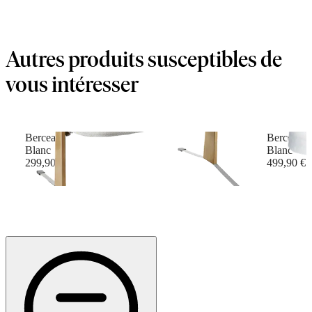
Autres produits susceptibles de
vous intéresser
Berceau
Berceau É
Blanc
Blanc
299,90 €
499,90 €