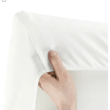
au
panier