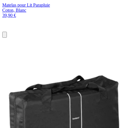
Matelas pour Lit Parapluie
Coton, Blanc
39,90 €
Ajouter
au
panier