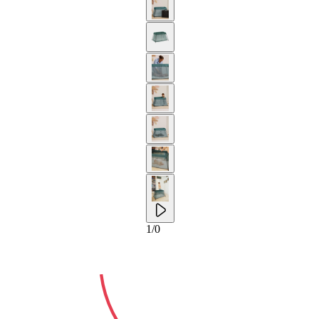
10-ANS
1
/
0