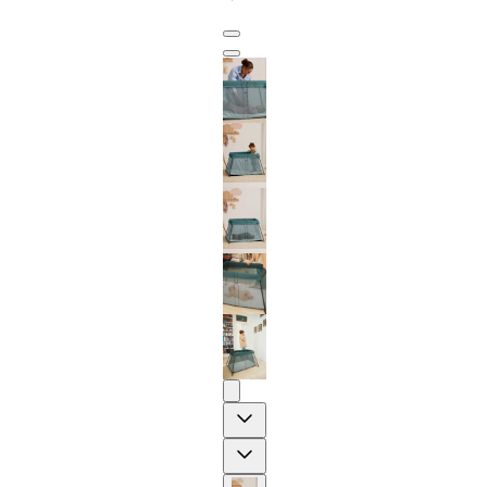
Previous
Next