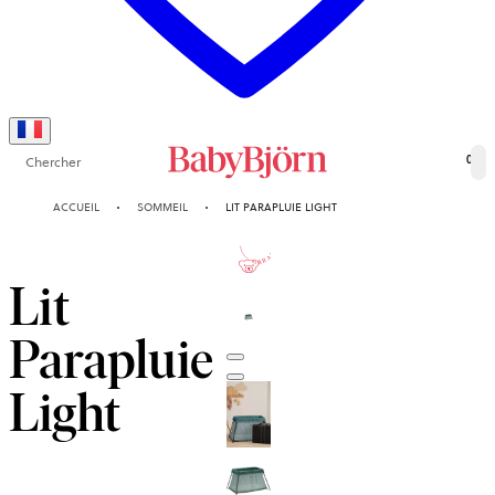
Chercher
0
ACCUEIL
SOMMEIL
LIT PARAPLUIE LIGHT
10-ANS
GARANTIE
Lit
Parapluie
Light