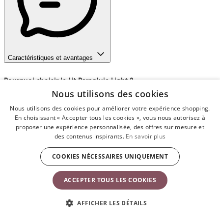
Caractéristiques et avantages
Pourquoi choisir le Lit Parapluie Light
?
Nous utilisons des cookies
Le Lit Parapluie Light est idéal si vous cherchez un lit parapluie
sûr, simple et léger ! Vous l’installez en un tournemain et le
Nous utilisons des cookies pour améliorer votre expérience shopping.
matelas confortable en fait un endroit douillet pour dormir, que
En choisissant « Accepter tous les cookies », vous nous autorisez à
proposer une expérience personnalisée, des offres sur mesure et
vous soyez à la maison ou ailleurs. Le Lit Parapluie Light ne pèse
des contenus inspirants.
En savoir plus
que 6 kg, il est facile à transporter entre la maison et la nounou
ou les grands-parents.
COOKIES NÉCESSAIRES UNIQUEMENT
Quand peut-on commencer à utiliser le lit parapluie
?
ACCEPTER TOUS LES COOKIES
Le lit parapluie est adapté de la naissance à environ trois ans ou
jusqu’à ce que votre enfant commence à grimper pour en sortir. Il
AFFICHER LES DÉTAILS
n’existe aucune limite de poids pour utiliser le lit parapluie.