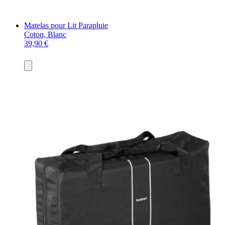
Matelas pour Lit Parapluie
Coton, Blanc
39,90 €
Ajouter
au
panier