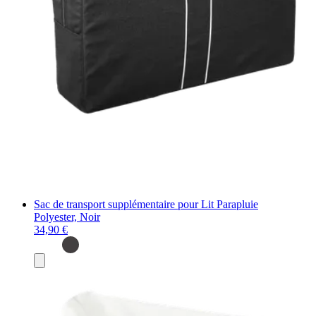
Sac de transport supplémentaire pour Lit Parapluie
Polyester, Noir
34,90 €
Ajouter
au
panier