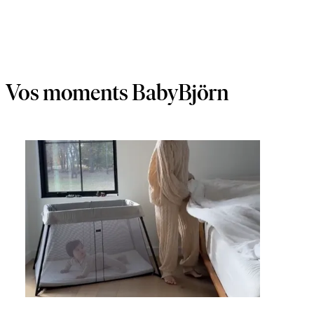
Vos moments BabyBjörn