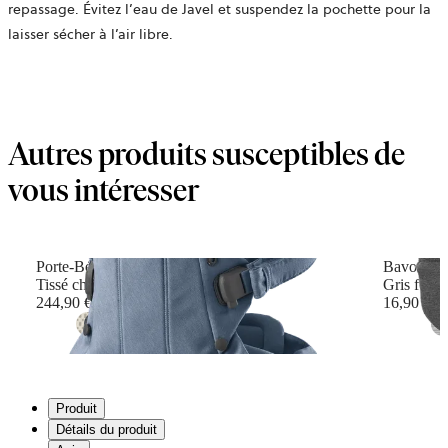
repassage. Évitez l’eau de Javel et suspendez la pochette pour la
laisser sécher à l’air libre.
Autres produits susceptibles de
vous intéresser
Porte-Bébé Harmony
Bavoir po
Tissé chiné, Bleu
Gris fonc
244,90 €
16,90 €
+
6
Produit
Détails du produit