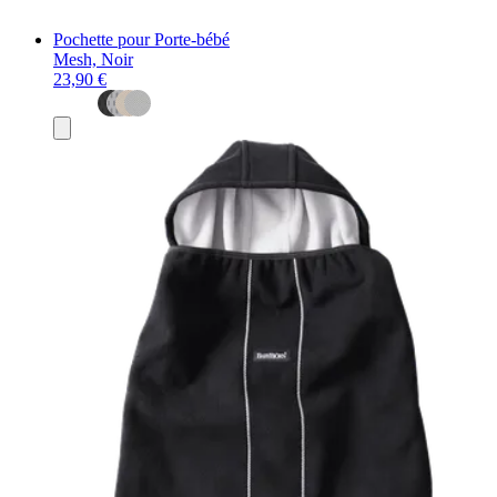
Pochette pour Porte-bébé
Mesh, Noir
23,90 €
Ajouter
au
panier