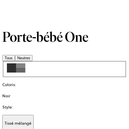
Porte-bébé One
Tous
Neutres
Coloris
:
Noir
Style
:
Tissé mélangé