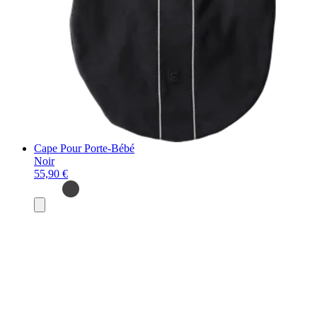
Cape Pour Porte-Bébé
Noir
55,90 €
Ajouter
au
panier