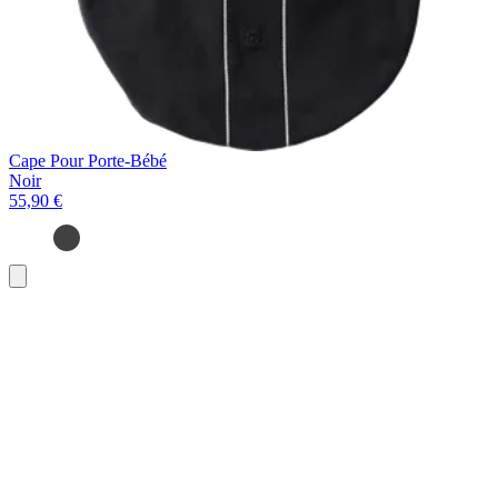
Cape Pour Porte-Bébé
Noir
55,90 €
Ajouter
au
panier