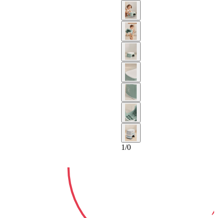
2-ANS
GARA
1
/
0