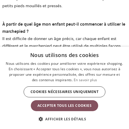
petits pieds mouillés et pressés.
À partir de quel âge mon enfant peut-il commencer à utiliser le
marchepied
?
Il est difficile de donner un âge précis, car chaque enfant est
différent et le marchepied peut être utilisé de multiples façons.
Pensez toujours à surveiller votre enfant les premières fois qu’il
Nous utilisons des cookies
utilise le marchepied.
Nous utilisons des cookies pour améliorer votre expérience shopping.
En choisissant « Accepter tous les cookies », vous nous autorisez à
proposer une expérience personnalisée, des offres sur mesure et
Le marchepied est-il sûr
?
des contenus inspirants.
En savoir plus
La sécurité est notre priorité absolue – tous les produits BabyBjörn
COOKIES NÉCESSAIRES UNIQUEMENT
sont conformes aux normes relatives à la sécurité des matières
plastiques en Europe et aux États-Unis. Cela signifie que nous
ACCEPTER TOUS LES COOKIES
testons régulièrement et rigoureusement les matières plastiques
afin de veiller à ce que nos produits soient exempts de bisphénol
AFFICHER LES DÉTAILS
A (BPA) et de substances nocives pour la santé.