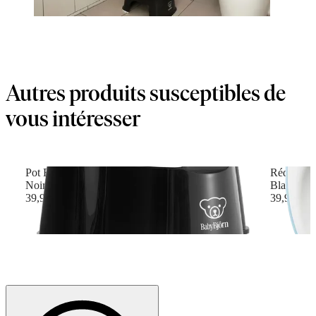
Autres produits susceptibles de
vous intéresser
Pot Fauteuil
Réducteur 
Noir/Blanc
Blanc/Tur
39,90 €
39,90 €