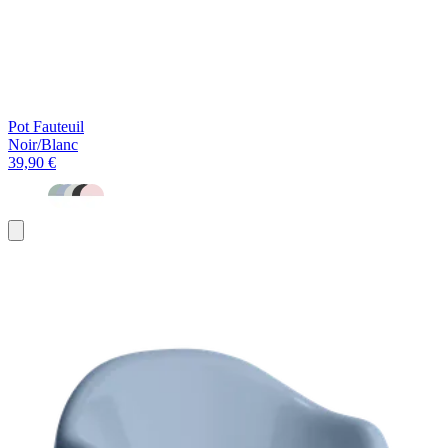
Pot Fauteuil
Noir/Blanc
39,90 €
Ajouter
au
panier