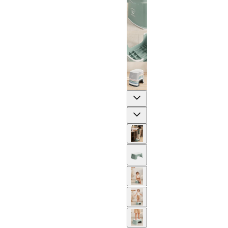
Previous
Next