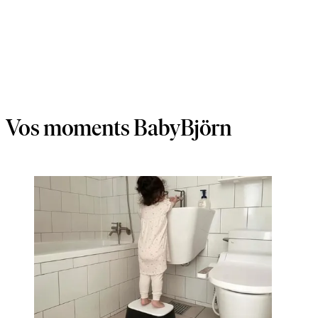
Vos moments BabyBjörn