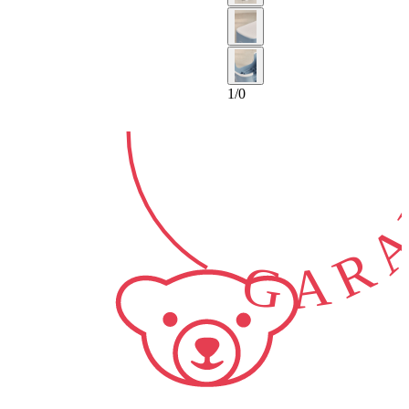
2-ANS
GARA
1
/
0