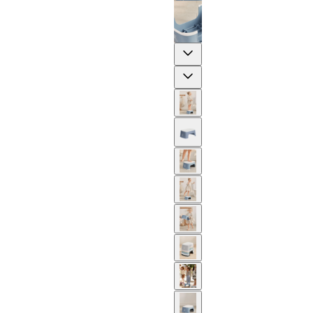
Previous
Next