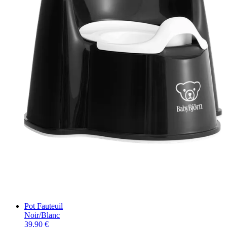
Pot Fauteuil
Noir/Blanc
39,90 €