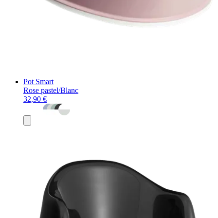
Pot Smart
Rose pastel/Blanc
32,90 €
Ajouter
au
panier