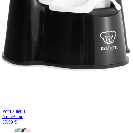
Pot Fauteuil
Noir/Blanc
39,90 €