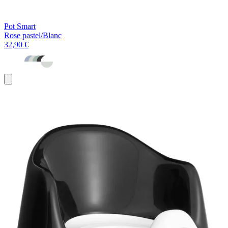
Pot Smart
Rose pastel/Blanc
32,90 €
Ajouter
au
panier