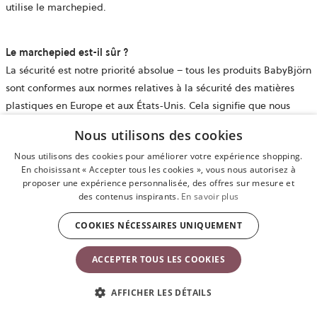
utilise le marchepied.
Le marchepied est-il sûr
?
La sécurité est notre priorité absolue – tous les produits BabyBjörn
sont conformes aux normes relatives à la sécurité des matières
plastiques en Europe et aux États-Unis. Cela signifie que nous
testons régulièrement et rigoureusement les matières plastiques
Nous utilisons des cookies
afin de veiller à ce que nos produits soient exempts de bisphénol
Nous utilisons des cookies pour améliorer votre expérience shopping.
A (BPA) et de substances nocives pour la santé.
En choisissant « Accepter tous les cookies », vous nous autorisez à
proposer une expérience personnalisée, des offres sur mesure et
des contenus inspirants.
En savoir plus
COOKIES NÉCESSAIRES UNIQUEMENT
ACCEPTER TOUS LES COOKIES
AFFICHER LES DÉTAILS