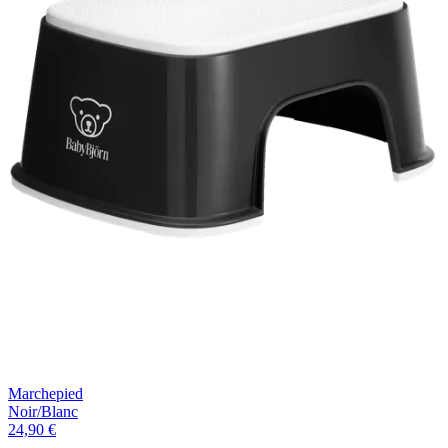
Marchepied
Noir/Blanc
24,90 €