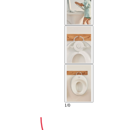
2-ANS
1
/
0