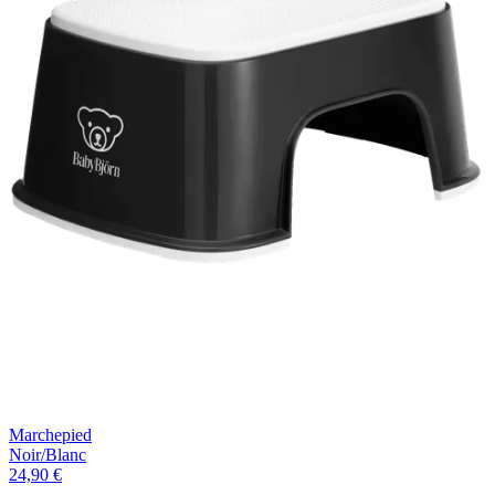
Marchepied
Noir/Blanc
24,90 €