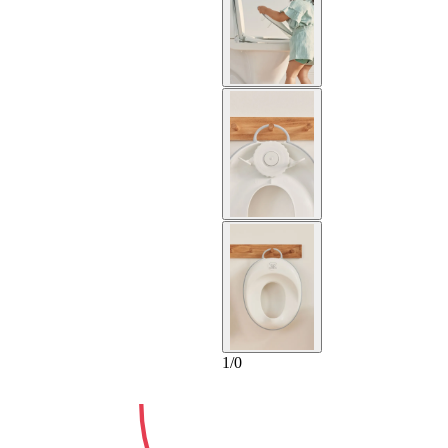
2-ANS
1
/
0