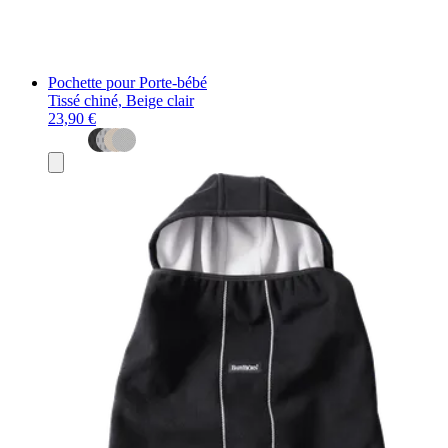
Pochette pour Porte-bébé
Tissé chiné, Beige clair
23,90 €
Ajouter
au
panier