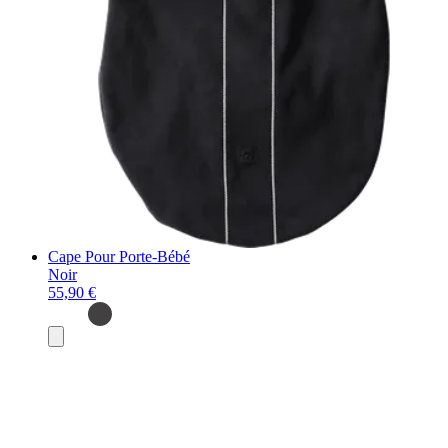
Cape Pour Porte-Bébé
Noir
55,90 €
Ajouter
au
panier