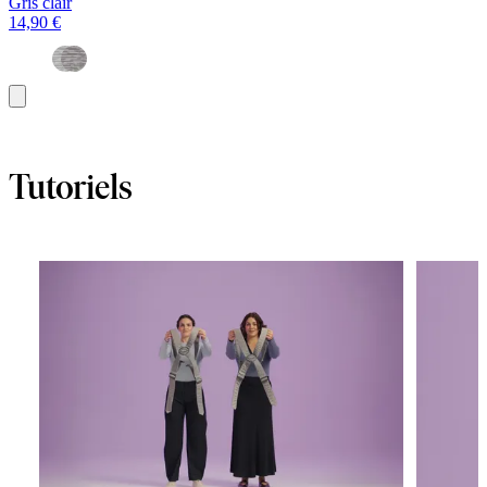
Gris clair
14,90 €
Ajouter
au
panier
Tutoriels