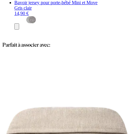
Bavoir jersey pour porte-bébé Mini et Move
Gris clair
14,90 €
Ajouter
au
panier
Parfait à associer avec: