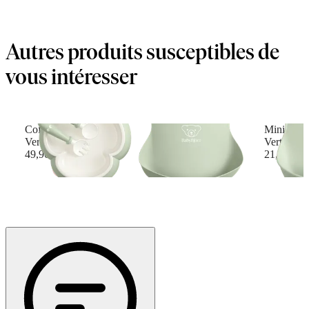
Autres produits susceptibles de
vous intéresser
Coffret Repas Bébé
Mini Bavoi
Vert pastel
Vert paste
49,90 €
21,90 €