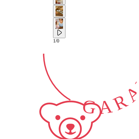
2-ANS
GARA
1
/
0