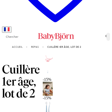
Chercher
0
ACCUEIL
REPAS
CUILLÈRE 1ER ÂGE, LOT DE 2
2-ANS
GARANTIE
Cuillère
1er âge,
-15%
lot de 2
-15%