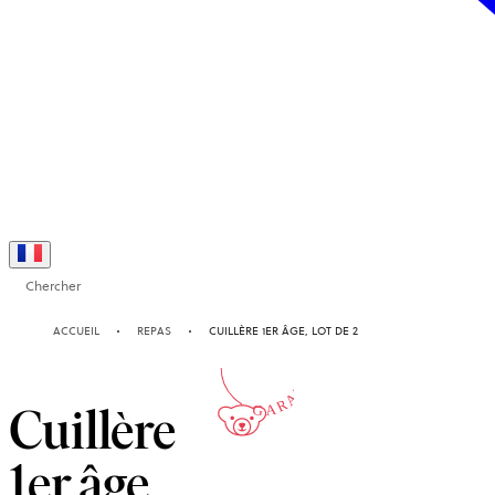
Chercher
2-ANS
ACCUEIL
REPAS
CUILLÈRE 1ER ÂGE, LOT DE 2
GARANTIE
Cuillère
1er âge,