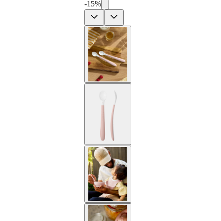
-15%
Previous
Next
2