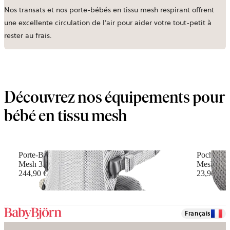
Nos transats et nos porte-bébés en tissu mesh respirant offrent
une excellente circulation de l’air
pour aider votre tout-petit à
rester au frais.
Découvrez nos équipements pour
bébé en tissu mesh
Porte-Bébé Harmony
Pochette 
Mesh 3D, Argent
Mesh, Gri
244,90 €
23,90 €
+
6
Français