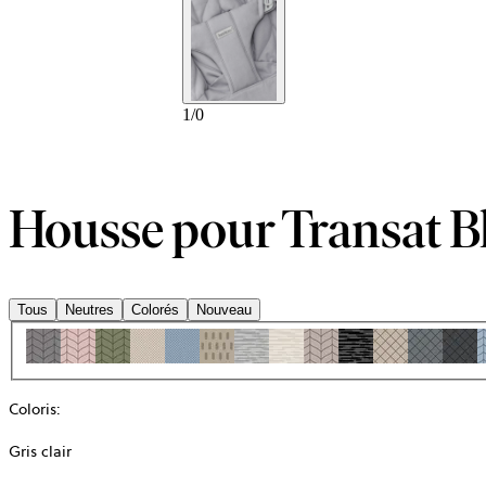
1
/
0
Housse pour Transat Bl
Tous
Neutres
Colorés
Nouveau
Coloris
:
Gris clair