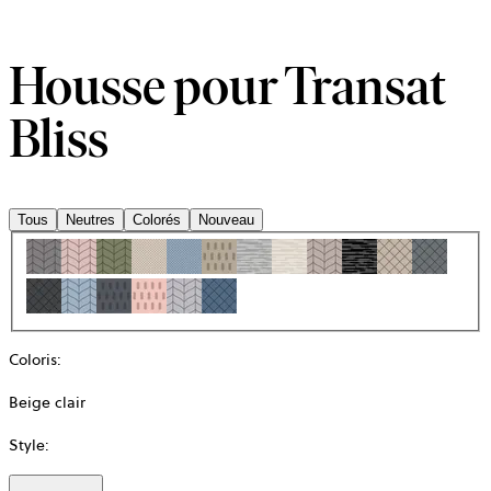
Housse pour Transat
Bliss
Tous
Neutres
Colorés
Nouveau
Coloris
:
Beige clair
Style
: