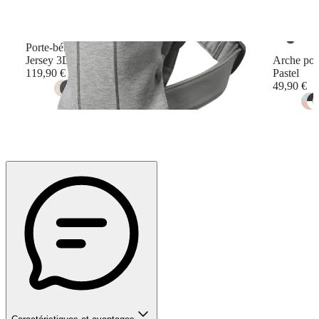
Porte-bébé Mini
Jersey 3D, Gris clair
Arche pou
119,90 €
Pastel
49,90 €
+
10