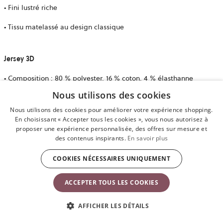
• Fini lustré riche
• Tissu matelassé au design classique
Jersey 3D
• Composition : 80 % polyester, 16 % coton, 4 % élasthanne
Nous utilisons des cookies
• Sensation douce et veloutée
Nous utilisons des cookies pour améliorer votre expérience shopping.
• Extensible, enveloppe délicatement votre bébé
En choisissant « Accepter tous les cookies », vous nous autorisez à
proposer une expérience personnalisée, des offres sur mesure et
des contenus inspirants.
En savoir plus
Mesh/Mesh 3D
COOKIES NÉCESSAIRES UNIQUEMENT
• Composition : 100 % polyester
ACCEPTER TOUS LES COOKIES
• Ultra doux et extensible
AFFICHER LES DÉTAILS
• Haute technologie, respirant