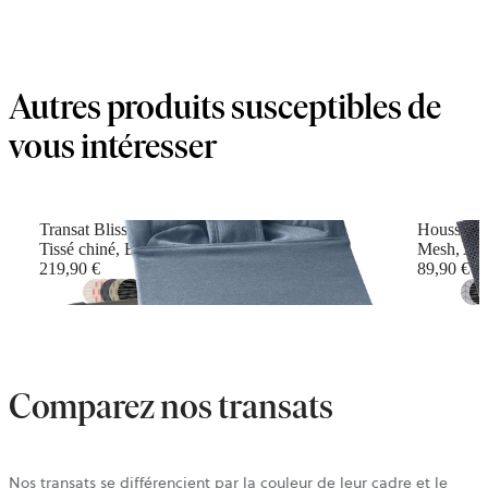
Autres produits susceptibles de
vous intéresser
Transat Bliss
Housse po
Tissé chiné, Bleu
Mesh, Ant
219,90 €
89,90 €
+
16
Comparez nos transats
Nos transats se différencient par la couleur de leur cadre et le