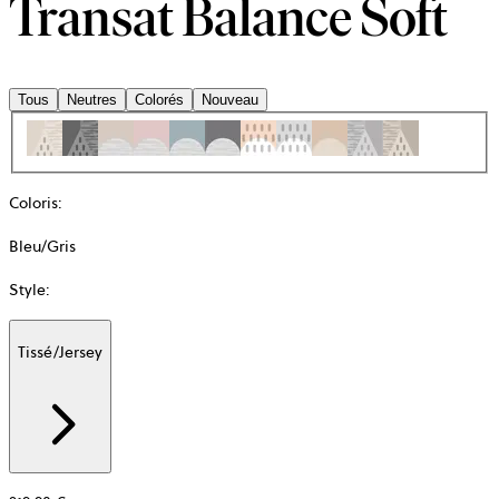
Transat Balance Soft
Tous
Neutres
Colorés
Nouveau
Coloris
:
Bleu/Gris
Style
:
Tissé/Jersey
Additional
information
about
Matière