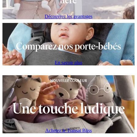
aéré
Découvrez les avantages
Comparez nos porte-bébés
En savoir plus
NOUVELLE COULEUR
Une touche ludique
Achetez le Transat Bliss