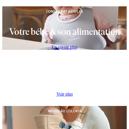
CONSEILS ET ASTUCES
Votre bébé & son alimentation
En savoir plus
PETITS GASTRONOMES
Pour les papilles de bébé
Voir plus
NOUVEAU COLORIS