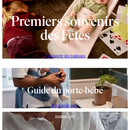
Premiers souvenirs
des Fêtes
Découvrir les cadeaux
Guide du porte-bébé
En savoir plus
DURABILITÉ