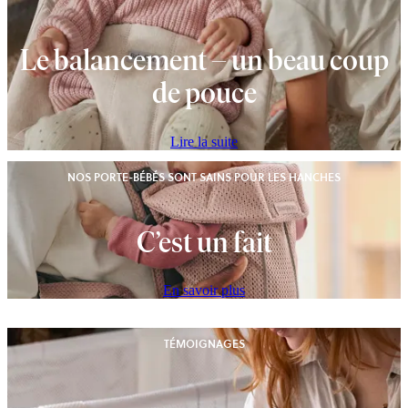
Le balancement – un beau coup
de pouce
Lire la suite
NOS PORTE-BÉBÉS SONT SAINS POUR LES HANCHES
C’est un fait
En savoir plus
TÉMOIGNAGES