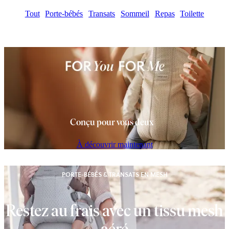
Tout
Porte-bébés
Transats
Sommeil
Repas
Toilette
Conçu pour vous deux
À découvrir maintenant
PORTE-BÉBÉS & TRANSATS EN MESH
Restez au frais avec un tissu mesh