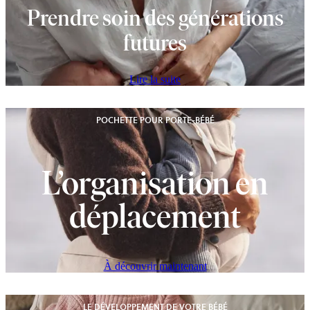
Prendre soin des générations
futures
Lire la suite
POCHETTE POUR PORTE-BÉBÉ
L’organisation en
déplacement
À découvrir maintenant
LE DÉVELOPPEMENT DE VOTRE BÉBÉ