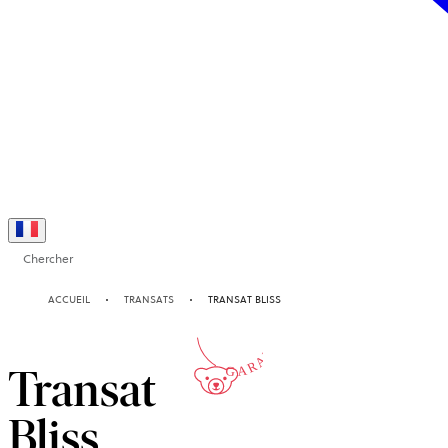
Chercher
10-ANS
ACCUEIL
TRANSATS
TRANSAT BLISS
GARANTIE
Transat
Bliss