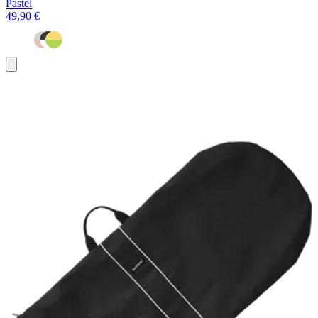
Pastel
49,90 €
Ajouter
au
panier