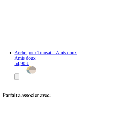
Arche pour Transat – Amis doux
Amis doux
54,90 €
Ajouter
au
panier
Parfait à associer avec: