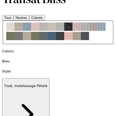
Tous
Neutres
Colorés
Coloris
:
Bleu
Style
:
Tissé, matelassage Pétale
Additional
information
about
Matière