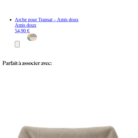
Arche pour Transat – Amis doux
Amis doux
54,90 €
Ajouter
au
panier
Parfait à associer avec: