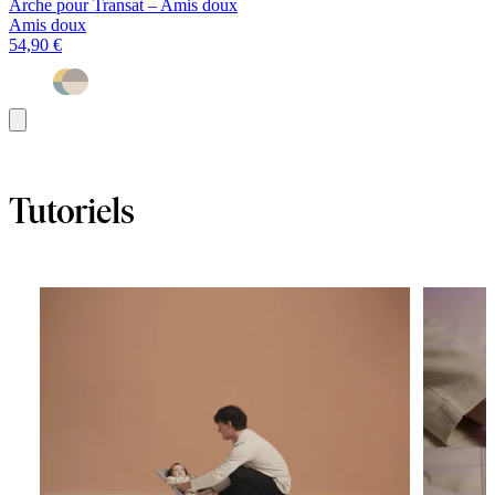
Arche pour Transat – Amis doux
Amis doux
54,90 €
Ajouter
au
panier
Tutoriels