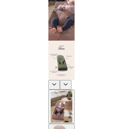
Previous
Next