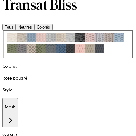
Transat Bliss
Tous
Neutres
Colorés
Coloris
:
Rose poudré
Style
:
Mesh
Additional
information
about
Matière
239,90 €