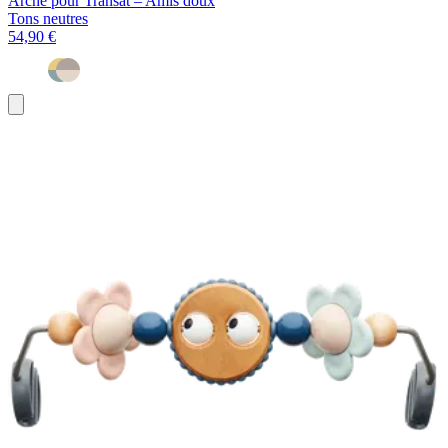
Arche pour Transat – Amis doux
Tons neutres
54,90 €
Ajouter
au
panier