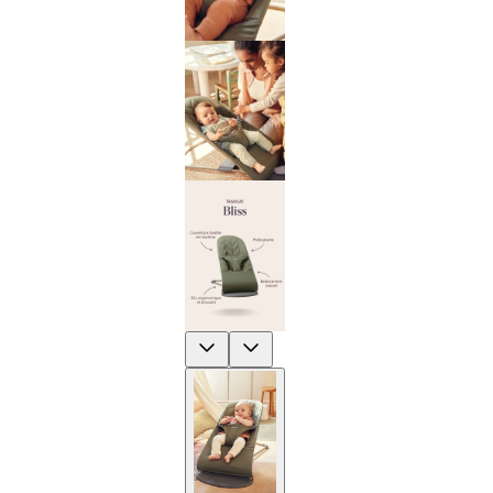
Previous
Next