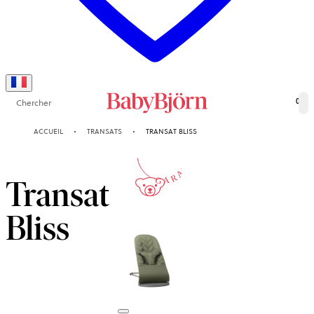
Chercher
0
10-ANS
ACCUEIL
TRANSATS
TRANSAT BLISS
GARANTIE
Transat
Bliss