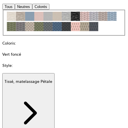
Tous
Neutres
Colorés
Coloris
:
Vert foncé
Style
:
Tissé, matelassage Pétale
Additional
information
about
Matière