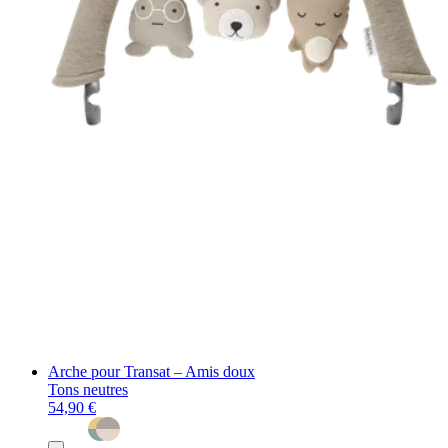
Arche pour Transat – Amis doux
Tons neutres
54,90 €