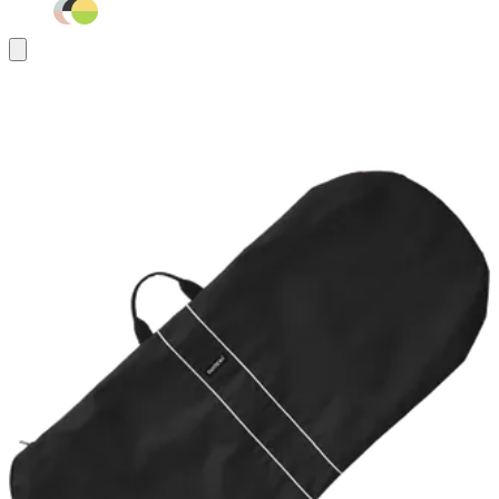
Ajouter
au
panier