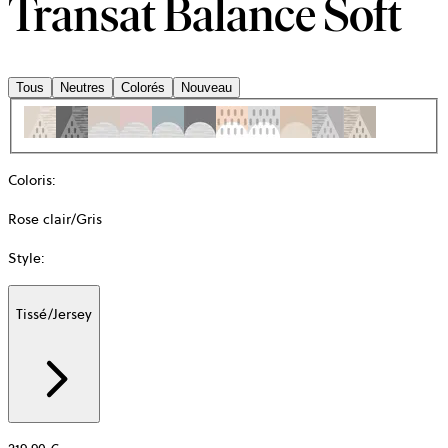
Transat Balance Soft
Tous
Neutres
Colorés
Nouveau
Coloris
:
Rose clair/Gris
Style
:
Tissé/Jersey
Additional
information
about
Matière