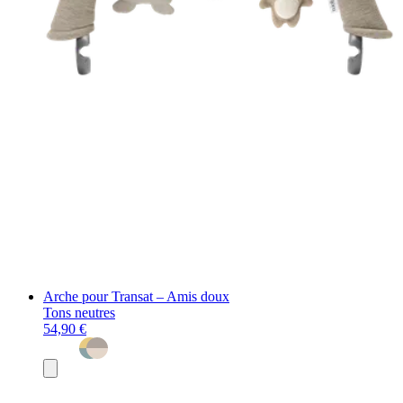
Arche pour Transat – Amis doux
Tons neutres
54,90 €
Ajouter
au
panier