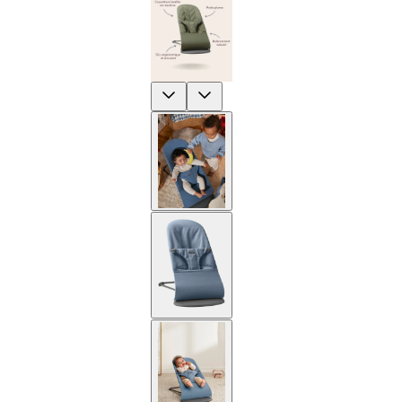
Previous
Next