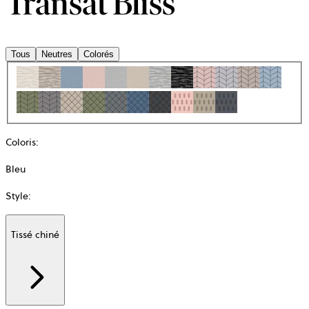
Transat Bliss
Tous
Neutres
Colorés
Coloris
:
Bleu
Style
:
Tissé chiné
Additional
information
about
Matière