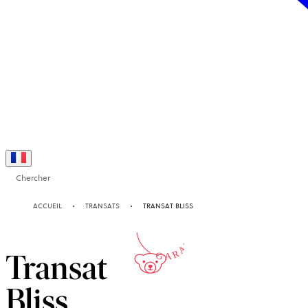
Chercher
10-ANS
ACCUEIL
TRANSATS
TRANSAT BLISS
GARANTIE
Transat
Bliss