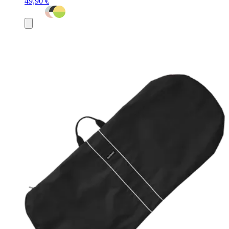
49,90 €
Ajouter
au
panier