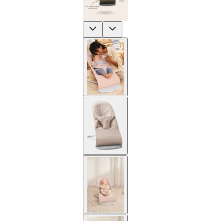
Previous
Next